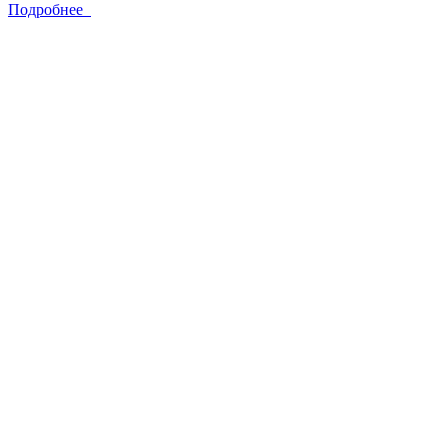
Подробнее
Мы проделали большую работу, научивши