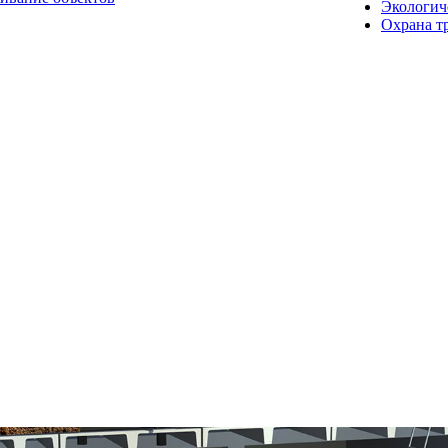
Экологич
Охрана т