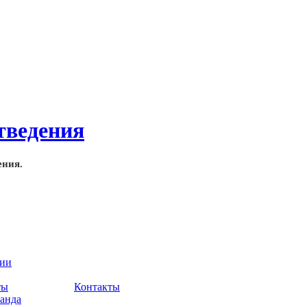
ения.
нии
ты
Контакты
анда