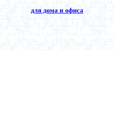
для дома и офиса
адач водоснабжения и водоотведения в различных отраслях п
требует внедрения современного, высокотехнологического обору
твует улучшению экологической обстановки водоемов и окружаю