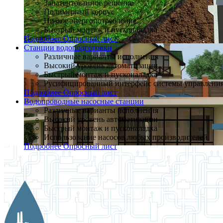
Запатентованное решение
Полимерный корпус
Низкое энергопотребление
Быстрый монтаж и пусконаладка
Подробнее
Опросный лист
Станции водоподготовки
Различные варианты исполнения
Высокий уровень автоматизации
Быстрый монтаж и пусконаладка
Русифицированный интерфейс системы управлени
Подробнее
Опросный лист
Водопроводные насосные станции
Различные варианты исполнения
Высокий уровень автоматизации
Быстрый монтаж и пусконаладка
Использование насосов любых производителей
Подробнее
Опросный лист