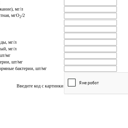
л
жание), мг/л
тная, мгО
/2
2
ды, мг/л
ый, мг/л
шт/мг
ерии, шт/мг
рмные бактерии, шт/мг
Введите код с картинки