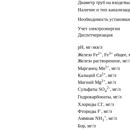
Диаметр труб на входе/вы
Наличие и тип канализа
Необходимость установки
Учет электроэнергии
Диспетчеризация
pH, мг-экв/л
2+
3+
Железо Fe
, Fe
общее, 
Железо растворенное, мг/
2+
Марганец Mn
, мг/л
2+
Кальций Ca
, мг/л
2+
Магний Mg
, мг/л
2-
Сульфаты SO
, мг/л
4
Гидрокарбонаты, мг/л
-
Хлориды CI
, мг/л
-
Фториды F
, мг/л
+
Аммиак NH
, мг/л
3
Бор, мг/л