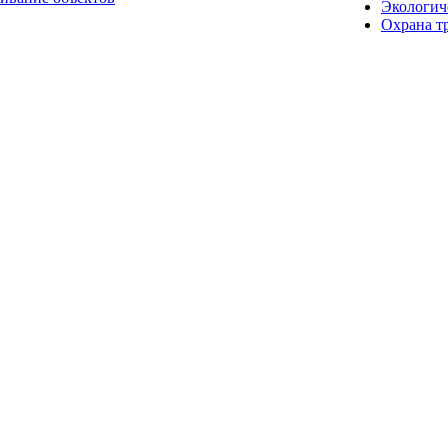
Экологич
Охрана т