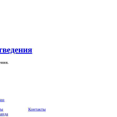
ения.
нии
ты
Контакты
анда