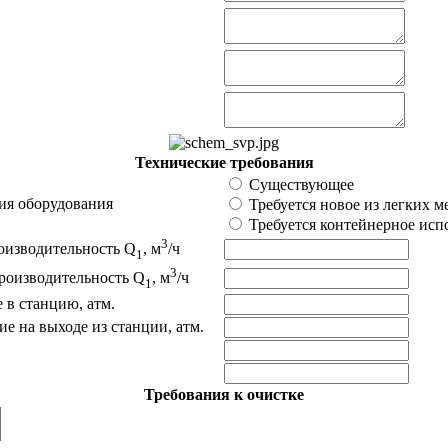
Технические требования
Существующее
ия оборудования
Требуется новое из легких 
Требуется контейнерное исп
3
оизводительность Q
, м
/ч
1
3
роизводительность Q
, м
/ч
1
 в станцию, атм.
ие на выходе из станции, атм.
Требования к очистке