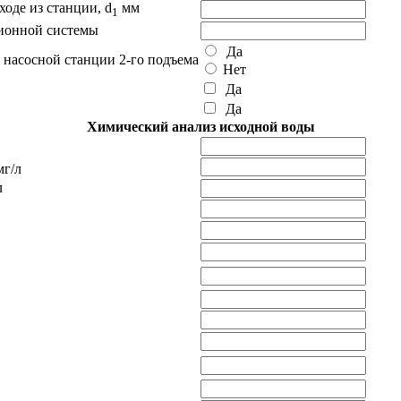
ходе из станции, d
мм
1
ционной системы
Да
 насосной станции 2-го подъема
Нет
Да
Да
Химический анализ исходной воды
мг/л
л