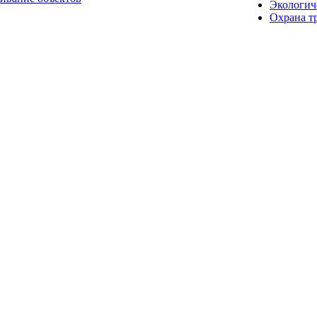
Экологич
Охрана т