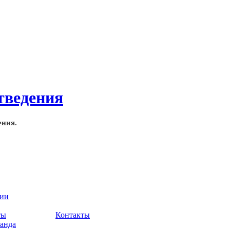
ения.
нии
ты
Контакты
анда