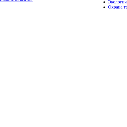
Экологич
Охрана т