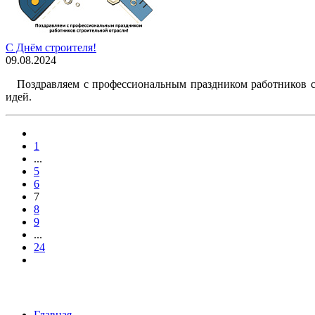
C Днём cтроителя!
09.08.2024
Поздравляем с профессиональным праздником работников стр
идей.
1
...
5
6
7
8
9
...
24
Главная