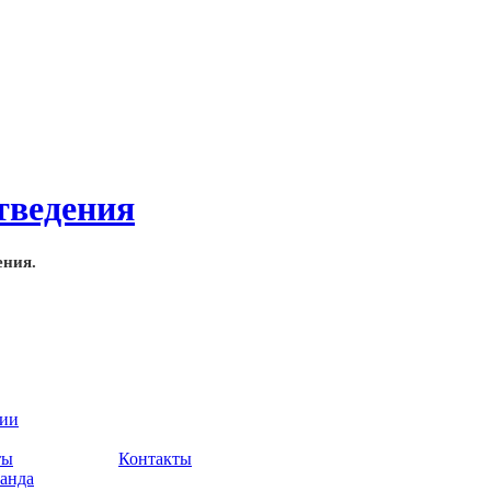
ения.
нии
ты
Контакты
анда